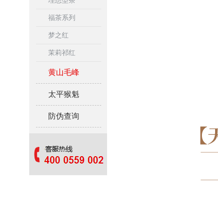
理想型茶
福茶系列
梦之红
茉莉祁红
黄山毛峰
太平猴魁
防伪查询