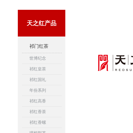
天之红产品
祁门红茶
世博纪念
祁红皇茶
祁红国礼
年份系列
祁红高香
祁红香茶
祁红香螺