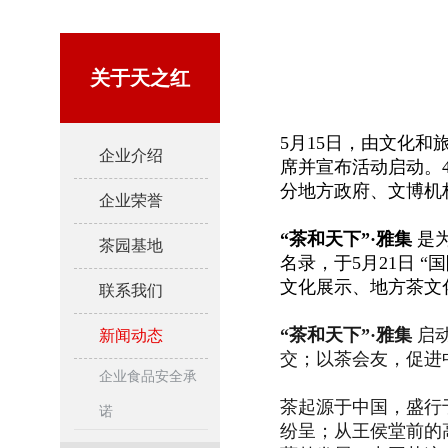
关于天之红
5月15日，由文化和
企业介绍
席并宣布活动启动。
分地方政府、文博机
企业荣誉
“茶和天下”·雅集
是
茶园基地
名录，于5月21日 
文化展示、地方茶文
联系我们
“茶和天下”·雅集
启
新闻动态
交；
以茶会友，促进
企业食品安全承
茶起源于中国，盛行
诺
纷呈；
从王侯堂前的