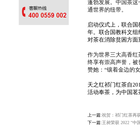
蓬勃发展。
中国茶这
通世界的纽带。
启动仪式上，联合国
年。联合国教科文组
对茶在消除贫困方面
作为世界三
大高香红
终享有崇高声誉，被誉
赞她：
“镶着金边的女
天之红祁门红茶自2
活动奉茶，为中国茗
上一篇:
祝贺：祁门红茶再获
下一篇:
王昶荣获 2022 “